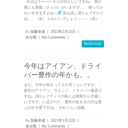
今日はスーパーネコの日らしいですね。 我が
家にも黒猫（チョロ）がいますが。。 猫ってか
わいすぎますよね～
前は店に居たんですけど
ね。。（笑） かわいいでしょう～～～（笑）
By
加藤幸成
|
2022年2月22日
|
未分類
|
No Comments
|
Read more
今年はアイアン、ドライ
バー豊作の年かも。。
まだ、今年が始まって２か月くらいですが。。
新作のアイアン、ウエッジ、ドライバー最高で
すね。(笑) レフティーの私には相変わらず厳し
いですが。( ﾉД`)ｼｸｼｸ… 通常の右ききの方は選
ぶのが大変ですね。 それくらい品物…
By
加藤幸成
|
2022年2月22日
|
未分類
|
No Comments
|