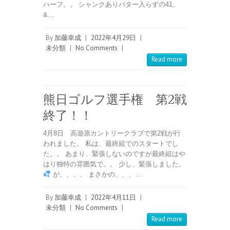
ハーフ。。 シャンクありパター入らずの41。
&…
By
加藤幸成
|
2022年4月29日
|
未分類
|
No Comments
|
Read more
熊日ゴルフ選手権 第2戦
終了！！
4月8日 高遊原カントリークラブで第2戦が行
われました。 私は、最終組でのスタートでし
た。。 あまり、緊張しないのですが最終組はや
はり独特の雰囲気で。。 少し、緊張しました。
が、、、、 まさかの、、、…
By
加藤幸成
|
2022年4月11日
|
未分類
|
No Comments
|
Read more