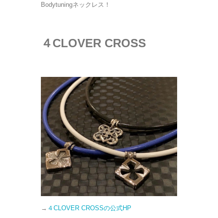
Bodytuningネックレス！
４CLOVER CROSS
→
４CLOVER CROSSの公式HP